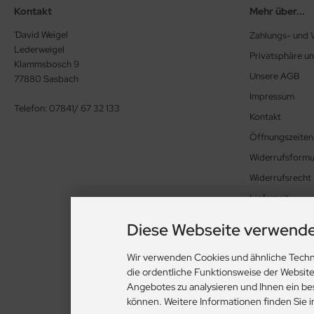
Kontakt
Mehr über...
'David Weigel
Zahlungs- und
Lederweigel
Privatsphäre u
Klammsbosch 9
Unsere AGB
77880 Sasbach
Impressum
Telefon: 07841/ 67 32 133
Kontakt
Öffnungszeiten
Widerrufsformu
Widerrufsrecht
Lieferzeit
Datenschutzerk
Diese Webseite verwende
Cookie Einstell
Wir verwenden Cookies und ähnliche Techn
die ordentliche Funktionsweise der Websit
Angebotes zu analysieren und Ihnen ein be
Alle Preise inkl. gesetz
können. Weitere Informationen finden Sie 