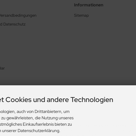
Informationen
 Versandbedingungen
Sitemap
nd Datenschutz
lar
lärung
t Cookies und andere Technologien
ungen
ologien, auch von Drittanbietern, um
e zu gewährleisten, die Nutzung unseres
stmögliches Einkaufserlebnis bieten zu
l. MwSt. zzgl.
Versandkosten
. Die durchgestrichenen Preise entsprechen dem bisherigen Preis 
in unserer Datenschutzerklärung.
Lederweigel Mr.Ben © 2026 | Template © 2009-2026 by modified eCommerce Shopsoftwar
mod
ified eCommerce Shopsoftware © 2009-2026